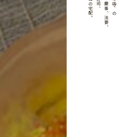
お弁当の宅配。
会議、慶事、法要、
広島市内での